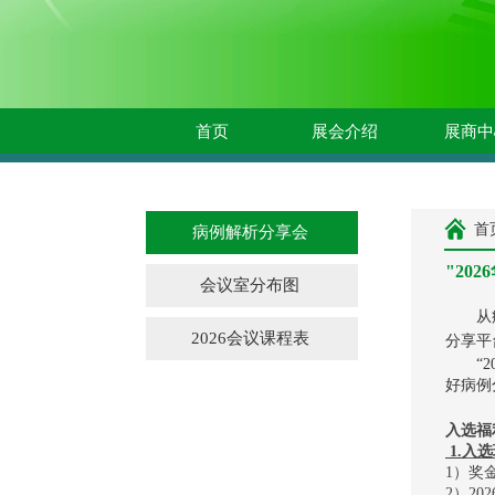
首页
展会介绍
展商中
首
病例解析分享会
"20
会议室分布图
从病例
2026会议课程表
分享平
“20
好病例
入选
福
1.
入
选
1）
奖
2）
202