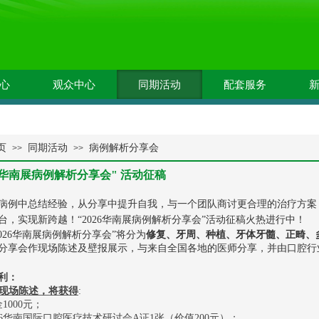
心
观众中心
同期活动
配套服务
页
同期活动
病例解析分享会
>>
>>
26华南展病例解析分享会" 活动征稿
中总结经验，从分享中提升自我，与一个团队商讨更合理的治疗方案
台，实现新跨越！“2026华南展病例解析分享会”活动征稿火热进行中！
26华南展病例解析分享会”将分为
修复、牙周、种植、牙体牙髓、正畸、
分享会作现场陈述及壁报展示，与来自全国各地的医师分享，并由口腔行
利：
现场陈述
，
将获得
:
金
1000元；
6
华南
国际
口腔
医疗
技术研讨会
A证1张
（
价值
200元
）
；